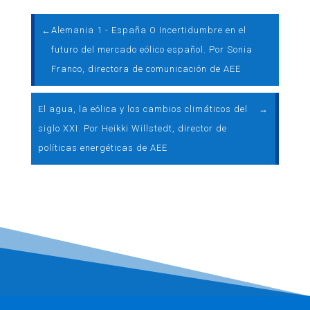
←
Alemania 1 - España O Incertidumbre en el
futuro del mercado eólico español. Por Sonia
Franco, directora de comunicación de AEE
El agua, la eólica y los cambios climáticos del
→
siglo XXI. Por Heikki Willstedt, director de
políticas energéticas de AEE