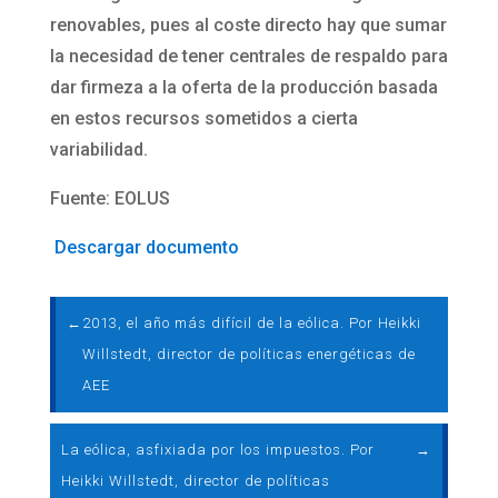
renovables, pues al coste directo hay que sumar
la necesidad de tener centrales de respaldo para
dar firmeza a la oferta de la producción basada
en estos recursos sometidos a cierta
variabilidad.
Fuente: EOLUS
Descargar documento
←
2013, el año más difícil de la eólica. Por Heikki
Willstedt, director de políticas energéticas de
AEE
La eólica, asfixiada por los impuestos. Por
→
Heikki Willstedt, director de políticas