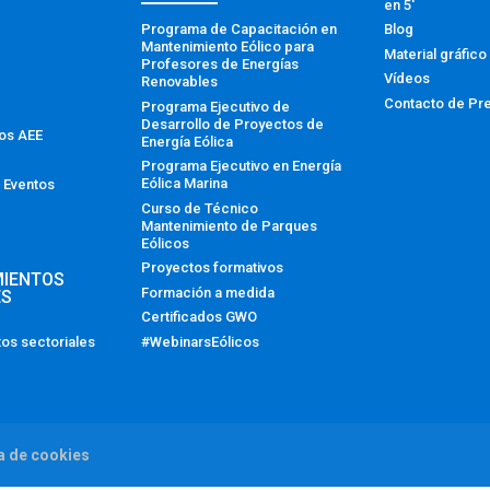
en 5′
Programa de Capacitación en
Blog
Mantenimiento Eólico para
Material gráfico
Profesores de Energías
Vídeos
Renovables
Contacto de Pr
Programa Ejecutivo de
Desarrollo de Proyectos de
tos AEE
Energía Eólica
Programa Ejecutivo en Energía
Eólica Marina
 Eventos
Curso de Técnico
Mantenimiento de Parques
Eólicos
Proyectos formativos
MIENTOS
Formación a medida
ES
Certificados GWO
#WebinarsEólicos
os sectoriales
ca de cookies