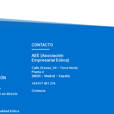
CONTACTO
AEE (Asociación
Empresarial Eólica)
Calle Orense, 34 – Torre Norte
Planta 4
28020 – Madrid – España
IÓN
+34 917 451 276
a
Contacta
o en directo
alidad Eólica