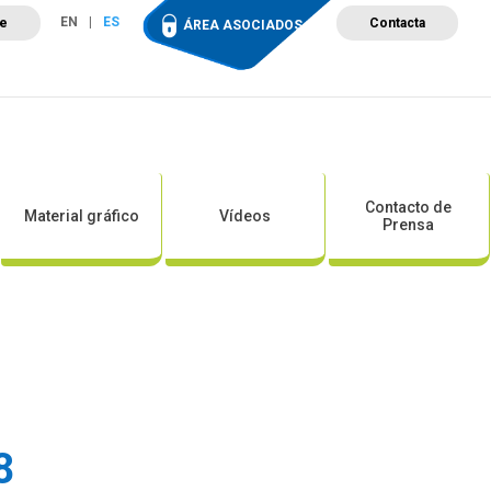
EN
ES
te
Contacta
ÁREA ASOCIADOS
ción
Campus de Formación
Proyectos
Tienda
Contacto de
Material gráfico
Vídeos
Prensa
8