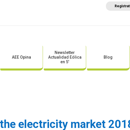
Regístra
a
Posicionamientos sectoriales
Eventos
Comunica
Newsletter
AEE Opina
Actualidad Eólica
Blog
en 5′
the electricity market 201