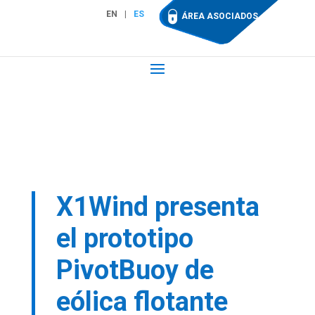
EN
ES
ÁREA ASOCIADOS
X1Wind presenta
el prototipo
PivotBuoy de
eólica flotante