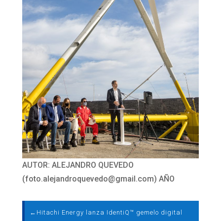
AUTOR: ALEJANDRO QUEVEDO
(
foto.alejandroquevedo@gmail.com
) AÑO
←
Hitachi Energy lanza IdentiQ™ gemelo digital