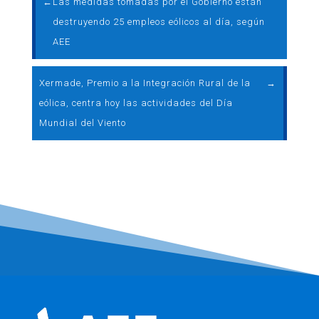
←
Las medidas tomadas por el Gobierno están
destruyendo 25 empleos eólicos al día, según
AEE
Xermade, Premio a la Integración Rural de la
→
eólica, centra hoy las actividades del Día
Mundial del Viento