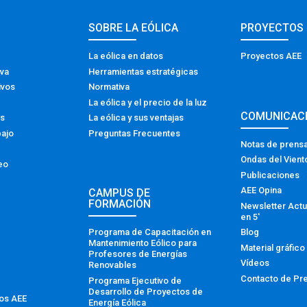
SOBRE LA EÓLICA
PROYECTOS
La eólica en datos
Proyectos AEE
iva
Herramientas estratégicas
ivos
Normativa
La eólica y el precio de la luz
COMUNICAC
os
La eólica y sus ventajas
bajo
Preguntas Frecuentes
Notas de prens
Ondas del Vient
eo
Publicaciones
AEE Opina
CAMPUS DE
FORMACIÓN
Newsletter Actu
en 5′
Programa de Capacitación en
Blog
Mantenimiento Eólico para
Material gráfico
Profesores de Energías
Vídeos
Renovables
Contacto de Pr
Programa Ejecutivo de
Desarrollo de Proyectos de
tos AEE
Energía Eólica