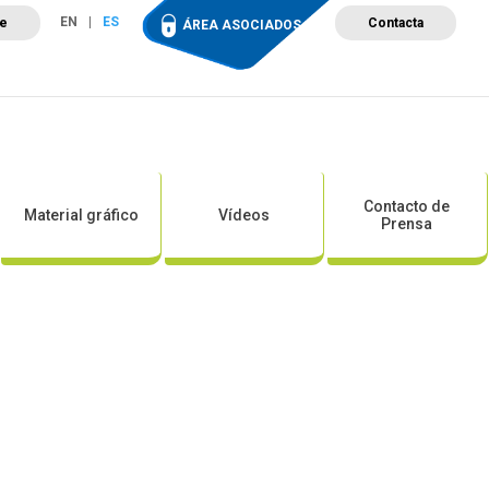
EN
ES
te
Contacta
ÁREA ASOCIADOS
ción
Campus de Formación
Proyectos
Tienda
Contacto de
Material gráfico
Vídeos
Prensa