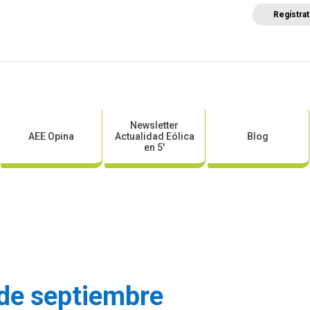
Regístra
a
Posicionamientos sectoriales
Eventos
Comunica
Newsletter
AEE Opina
Actualidad Eólica
Blog
en 5′
de septiembre