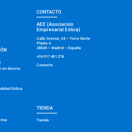
CONTACTO
AEE (Asociación
Empresarial Eólica)
Calle Orense, 34 – Torre Norte
Planta 4
28020 – Madrid – España
IÓN
+34 917 451 276
a
Contacta
o en directo
alidad Eólica
TIENDA
ensa
Tienda