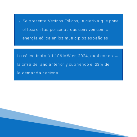
←
Se presenta Vecinos Eólicos, iniciativa que pone
el foco en las personas que conviven con la
energía eólica en los municipios españoles
La eólica instaló 1.186 MW en 2024, duplicando
→
la cifra del año anterior y cubriendo el 23% de
la demanda nacional