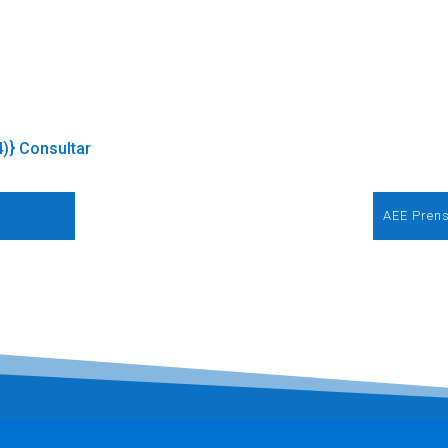
4)} Consultar
AEE Prens