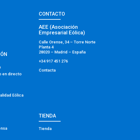
CONTACTO
AEE (Asociación
Empresarial Eólica)
Calle Orense, 34 – Torre Norte
Planta 4
28020 – Madrid – España
IÓN
+34 917 451 276
a
Contacta
o en directo
alidad Eólica
TIENDA
ensa
Tienda