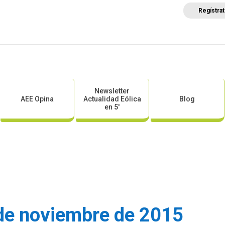
Regístra
a
Posicionamientos sectoriales
Eventos
Comunica
Newsletter
AEE Opina
Actualidad Eólica
Blog
en 5′
de noviembre de 2015