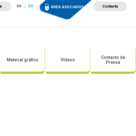
EN
ES
te
Contacta
ÁREA ASOCIADOS
ción
Campus de Formación
Proyectos
Tienda
Contacto de
Material gráfico
Vídeos
Prensa