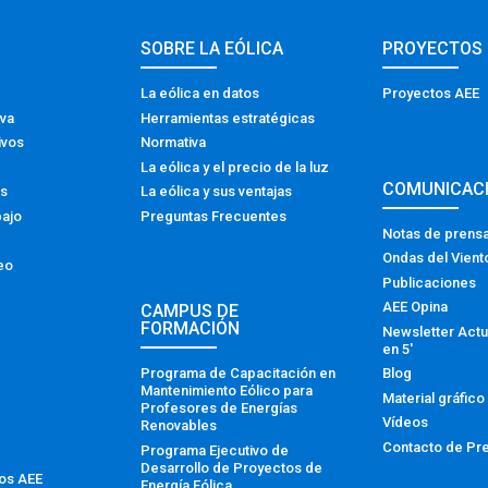
SOBRE LA EÓLICA
PROYECTOS
La eólica en datos
Proyectos AEE
iva
Herramientas estratégicas
ivos
Normativa
La eólica y el precio de la luz
COMUNICAC
os
La eólica y sus ventajas
bajo
Preguntas Frecuentes
Notas de prens
Ondas del Vient
eo
Publicaciones
AEE Opina
CAMPUS DE
FORMACIÓN
Newsletter Actu
en 5′
Programa de Capacitación en
Blog
Mantenimiento Eólico para
Material gráfico
Profesores de Energías
Vídeos
Renovables
Contacto de Pr
Programa Ejecutivo de
Desarrollo de Proyectos de
tos AEE
Energía Eólica