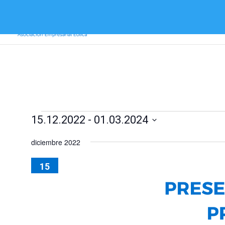
Inicio
Sobre AEE
Sobre la eólica
Eventos
15.12.2022
 - 
01.03.2024
Seleccionar
diciembre 2022
fecha.
15