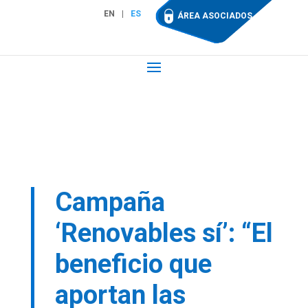
EN
ES
ÁREA ASOCIADOS
Campaña
‘Renovables sí’: “El
beneficio que
aportan las