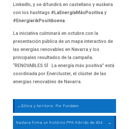
LinkedIn, y se difundirá en castellano y euskera
con los hashtags
#LaEnergíaMásPositiva
y
#EnergiarikPositiboena
.
La iniciativa culminará en octubre con la
presentación pública de un mapa interactivo de
las energías renovables en Navarra y los
principales resultados de la campaña.
“RENOVABLES SÍ · La energía más positiva” está
coordinada por Enercluster, el clúster de las
energías renovables de Navarra.
←
Eólica y territorio. Por Fundeen
Nadara firma un histórico PPA híbrido de 434
→