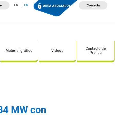
EN
ES
te
Contacta
ÁREA ASOCIADOS
ción
Campus de Formación
Proyectos
Tienda
Contacto de
Material gráfico
Vídeos
Prensa
 434 MW con