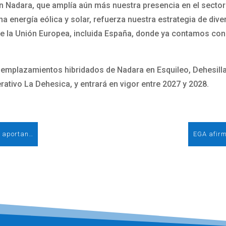
Nadara, que amplía aún más nuestra presencia en el sector 
a energía eólica y solar, refuerza nuestra estrategia de dive
de la Unión Europea, incluida España, donde ya contamos con
emplazamientos hibridados de Nadara en Esquileo, Dehesilla I
ativo La Dehesica, y entrará en vigor entre 2027 y 2028.
Campaña 'Renovables sí': “El beneficio que aportan las renovables es superior al impacto que producen”