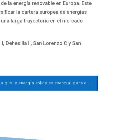
de la energía renovable en Europa. Este
rsificar la cartera europea de energías
 una larga trayectoria en el mercado
, Dehesilla II, San Lorenzo C y San
EGA afirma que la energía eólica es esencial para el medio ambiente y la propia vida
→