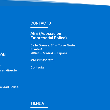
CONTACTO
AEE (Asociación
Empresarial Eólica)
Calle Orense, 34 – Torre Norte
Planta 4
28020 – Madrid – España
IÓN
+34 917 451 276
a
Contacta
o en directo
alidad Eólica
TIENDA