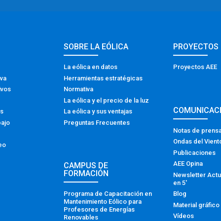
SOBRE LA EÓLICA
PROYECTOS
La eólica en datos
Proyectos AEE
iva
Herramientas estratégicas
ivos
Normativa
La eólica y el precio de la luz
COMUNICAC
os
La eólica y sus ventajas
bajo
Preguntas Frecuentes
Notas de prens
Ondas del Vient
eo
Publicaciones
AEE Opina
CAMPUS DE
FORMACIÓN
Newsletter Actu
en 5′
Programa de Capacitación en
Blog
Mantenimiento Eólico para
Material gráfico
Profesores de Energías
Vídeos
Renovables