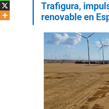
Trafigura, impul
renovable en Es