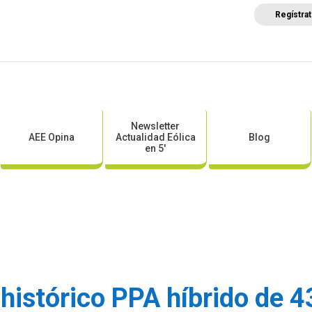
Regístra
a
Posicionamientos sectoriales
Eventos
Comunica
Newsletter
AEE Opina
Actualidad Eólica
Blog
en 5′
 histórico PPA híbrido de