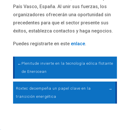
País Vasco, España. Al unir sus fuerzas, los
organizadores ofrecerán una oportunidad sin
precedentes para que el sector presente sus
éxitos, establezca contactos y haga negocios.
Puedes registrarte en este
enlace
.
←
Plenitude invierte en la tecnología eólica flotante
de Enerocean
Roxtec desempeña un papel clave en la
→
transición energética