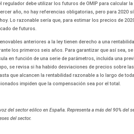
l regulador debe utilizar los futuros de OMIP para calcular l
 tercer año, no hay referencias obligatorias, pero para 2020 sí
 hoy. Lo razonable sería que, para estimar los precios de 202
rcado de futuros.
enovables anteriores a la ley tienen derecho a una rentabilid
nte los primeros seis años. Para garantizar que así sea, se 
lcula en función de una serie de parámetros, incluida una pre
po, se revisa si ha habido desviaciones de precios sobre las 
a que alcancen la rentabilidad razonable a lo largo de toda l
cionados impiden que la compensación sea por el total.
voz del sector eólico en España. Representa a más del 90% del s
eses del sector.