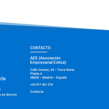
CONTACTO
AEE (Asociación
Empresarial Eólica)
Calle Orense, 34 – Torre Norte
Planta 4
28020 – Madrid – España
IÓN
+34 917 451 276
a
Contacta
o en directo