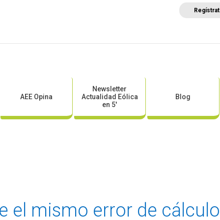
Regístra
a
Posicionamientos sectoriales
Eventos
Comunica
Newsletter
AEE Opina
Actualidad Eólica
Blog
en 5′
e el mismo error de cálculo 