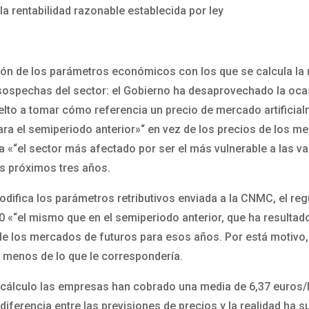
la rentabilidad razonable establecida por ley
ión de los parámetros económicos con los que se calcula la r
ospechas del sector: el Gobierno ha desaprovechado la oca
uelto a tomar cómo referencia un precio de mercado artificia
a el semiperiodo anterior»“ en vez de los precios de los m
ica «“el sector más afectado por ser el más vulnerable a las 
os próximos tres años.
odifica los parámetros retributivos enviada a la CNMC, el re
0 «“el mismo que en el semiperiodo anterior, que ha resultad
de los mercados de futuros para esos años. Por está motivo, 
 menos de lo que le correspondería.
de cálculo las empresas han cobrado una media de 6,37 euros
á diferencia entre las previsiones de precios y la realidad ha