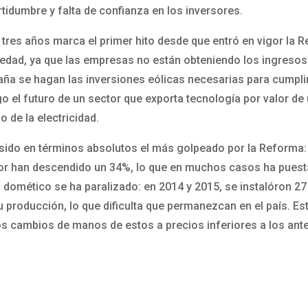
tidumbre y falta de confianza en los inversores.
 tres años marca el primer hito desde que entró en vigor la 
iedad, ya que las empresas no están obteniendo los ingresos 
España se hagan las inversiones eólicas necesarias para cump
go el futuro de un sector que exporta tecnología por valor d
 de la electricidad.
a sido en términos absolutos el más golpeado por la Reforma
tor han descendido un 34%, lo que en muchos casos ha puestá
o domético se ha paralizado: en 2014 y 2015, se instalóron 2
roducción, lo que dificulta que permanezcan en el país. Esta
 los cambios de manos de estos a precios inferiores a los ant