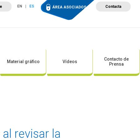
EN
ES
te
Contacta
ÁREA ASOCIADOS
ción
Campus de Formación
Proyectos
Tienda
Contacto de
Material gráfico
Vídeos
Prensa
al revisar la