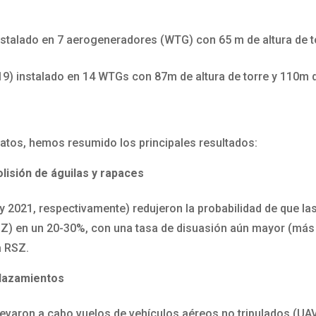
talado en 7 aerogeneradores (WTG) con 65 m de altura de tor
) instalado en 14 WTGs con 87m de altura de torre y 110m de
atos, hemos resumido los principales resultados:
olisión de águilas y rapaces
2021, respectivamente) redujeron la probabilidad de que las
(RSZ) en un 20-30%, con una tasa de disuasión aún mayor (más
a RSZ.
plazamientos
llevaron a cabo vuelos de vehículos aéreos no tripulados (UAV