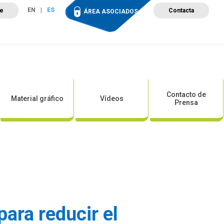
EN
ES
te
Contacta
ÁREA ASOCIADOS
ción
Campus de Formación
Proyectos
Tienda
Contacto de
Material gráfico
Vídeos
Prensa
ara reducir el