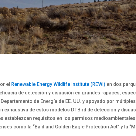
or el
Renewable Energy Wildlife Institute (REWI)
en dos parque
eficacia de detección y disuasión en grandes rapaces, especi
el Departamento de Energía de EE. UU. y apoyado por múltiples
n exhaustiva de estos modelos DTBird de detección y disuasi
s establezcan requisitos en los permisos medioambientales 
es como la “Bald and Golden Eagle Protection Act” y la “Mig