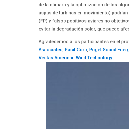
de la cámara y la optimización de los algo
aspas de turbinas en movimiento) podrían a
(FP) y falsos positivos aviares no objeti
evitar la degradación solar, que puede afe
Agradecemos a los participantes en el pr
Associates
,
PacifiCorp
,
Puget Sound Energy
Vestas American Wind Technology
.