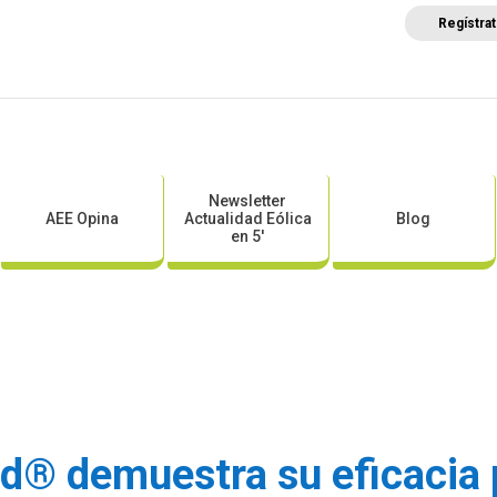
Regístra
a
Posicionamientos sectoriales
Eventos
Comunica
Newsletter
AEE Opina
Actualidad Eólica
Blog
en 5′
d® demuestra su eficacia p