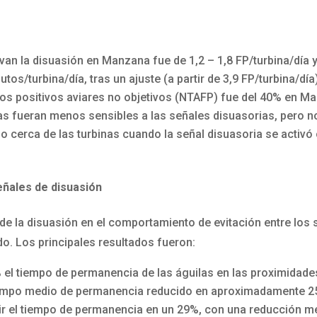
ivan la disuasión en Manzana fue de 1,2 – 1,8 FP/turbina/día
utos/turbina/día, tras un ajuste (a partir de 3,9 FP/turbina/día
os positivos aviares no objetivos (NTAFP) fue del 40% en M
as fueran menos sensibles a las señales disuasorias, pero n
 cerca de las turbinas cuando la señal disuasoria se activó 
ñales de disuasión
e la disuasión en el comportamiento de evitación entre los 
do. Los principales resultados fueron:
7% el tiempo de permanencia de las águilas en las proximida
iempo medio de permanencia reducido en aproximadamente 25 a
cir el tiempo de permanencia en un 29%, con una reducción m