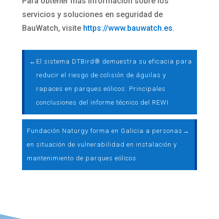
Para obtener más información sobre los
servicios y soluciones en seguridad de
BauWatch, visite
https://www.bauwatch.es
.
←
El sistema DTBird® demuestra su eficacia para
reducir el riesgo de colisión de águilas y
rapaces en parques eólicos: Principales
conclusiones del informe técnico del REWI
Fundación Naturgy forma en Galicia a personas
→
en situación de vulnerabilidad en instalación y
mantenimiento de parques eólicos