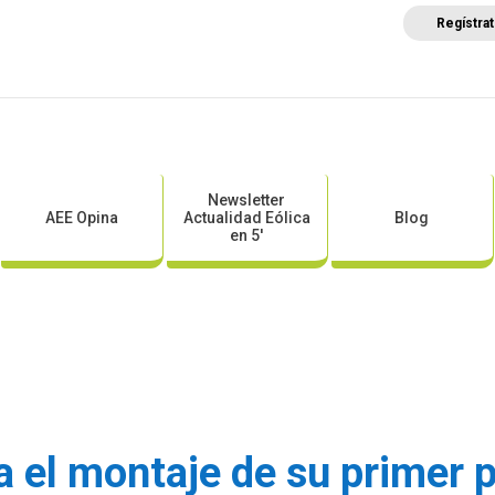
Regístra
a
Posicionamientos sectoriales
Eventos
Comunica
Newsletter
AEE Opina
Actualidad Eólica
Blog
en 5′
a el montaje de su primer 