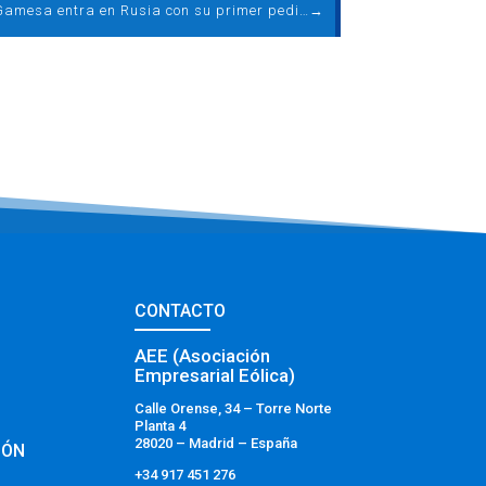
Siemens Gamesa entra en Rusia con su primer pedido de 90 MW para Enel
→
CONTACTO
AEE (Asociación
Empresarial Eólica)
Calle Orense, 34 – Torre Norte
Planta 4
28020 – Madrid – España
IÓN
+34 917 451 276