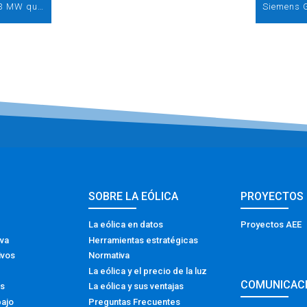
GE lanza una nueva turbina terrestre de 5,3 MW que mejora en un 50% la producción de sus aerogeneradores actuales
SOBRE LA EÓLICA
PROYECTOS
La eólica en datos
Proyectos AEE
iva
Herramientas estratégicas
ivos
Normativa
La eólica y el precio de la luz
COMUNICAC
os
La eólica y sus ventajas
bajo
Preguntas Frecuentes