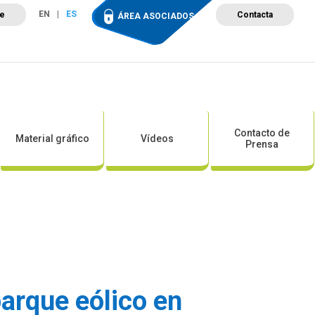
EN
ES
te
Contacta
ÁREA ASOCIADOS
ción
Campus de Formación
Proyectos
Tienda
Contacto de
Material gráfico
Vídeos
Prensa
parque eólico en