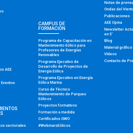
Notas de prens
Ondas del Vient
eo
Publicaciones
AEE Opina
CAMPUS DE
FORMACIÓN
Newsletter Actu
en 5′
Programa de Capacitación en
Blog
Mantenimiento Eólico para
Material gráfico
Profesores de Energías
Vídeos
Renovables
Contacto de Pr
Programa Ejecutivo de
Desarrollo de Proyectos de
tos AEE
Energía Eólica
Programa Ejecutivo en Energía
Eólica Marina
 Eventos
Curso de Técnico
Mantenimiento de Parques
Eólicos
Proyectos formativos
MIENTOS
Formación a medida
ES
Certificados GWO
#WebinarsEólicos
os sectoriales