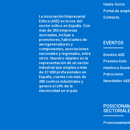
Hazte Socio
Portal de empl
La Asociación Empresarial
Contacta
Eólica (AEE) es la voz del
sector eólico en España. Con
más de 350 empresas
asociadas, incluye a
promotores, fabricantes de
EVENTOS
aerogeneradores y
componentes, asociaciones
nacionales y regionales, entre
Eventos AEE
otros. Nuestro objetivo es la
Premios Eolo
representación de un sector
industrial que emplea a más
Histórico Even
de 37.000 profesionales en
Patrocinios
España, cuenta con más de
Newsletter AEE
280 centros industriales y
genera el 24% de la
electricidad en el país.
POSICIONA
SECTORIAL
Posicionamient