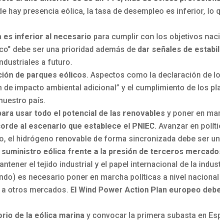
e hay presencia eólica, la tasa de desempleo es inferior, lo q
a es inferior al necesario
para cumplir con los objetivos nac
co” debe ser una prioridad además de
dar señales de estabil
ndustriales a futuro.
ción de parques eólicos
. Aspectos como la declaración de l
ción de impacto ambiental adicional” y el cumplimiento de los
uestro país.
para usar todo el potencial de las renovables
y poner en ma
corde al escenario que establece el PNIEC
. Avanzar en polít
, el hidrógeno renovable de forma sincronizada debe ser una
suministro eólica frente a la presión de terceros mercado
tener el tejido industrial y el papel internacional de la indus
o) es necesario poner en marcha políticas a nivel nacional
e a otros mercados.
El Wind Power Action Plan europeo deb
rio de la eólica marina
y convocar la primera subasta en Esp