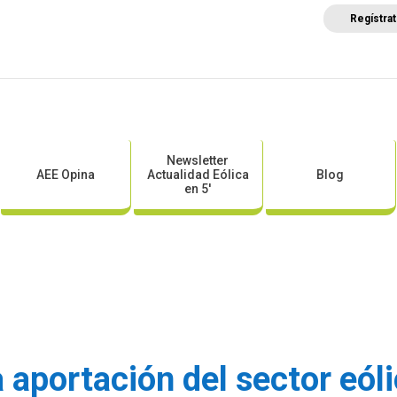
Regístra
a
Posicionamientos sectoriales
Eventos
Comunica
Newsletter
AEE Opina
Actualidad Eólica
Blog
en 5′
 aportación del sector eól