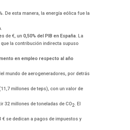
. De esta manera, la energía eólica fue la
a
.
nes
de €, un
0,50% del PIB en España
. La
 que la contribución indirecta supuso
emento en empleo respecto al año
 del mundo de aerogeneradores, por detrás
(11,7 millones de teps), con un valor de
tir 32 millones de toneladas de CO
. El
2
3 € se dedican a pagos de impuestos y