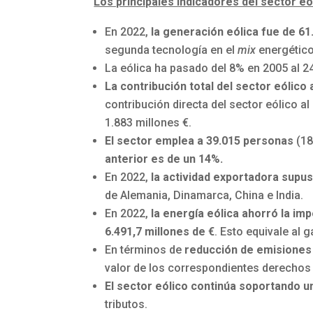
Los principales indicadores del sector e
En 2022,
la generación eólica fue de 6
segunda tecnología en el
mix
energético
La eólica ha pasado del 8% en 2005 al 2
La contribución total del sector eólico 
contribución directa del sector eólico a
1.883 millones €.
El sector emplea a 39.015 personas
(18
anterior es de un 14%.
En 2022,
la actividad exportadora supus
de Alemania, Dinamarca, China e India.
En 2022,
la energía eólica ahorró la im
6.491,7 millones de €
. Esto equivale al
En términos de
reducción de emisiones
valor de los correspondientes derechos
El sector eólico continúa soportando u
tributos.