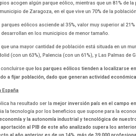
pios acogen algún parque eólico, mientras que un 81% de la 
 municipio de Zaragoza, en el que vive un 70% de la población
n parques eólicos asciende al 35%, valor muy superior al 21%
e desarrollan en los municipios de menor tamaño.
s que una mayor cantidad de población está situada en un mun
olid (con un 63%), Palencia (con un 61%), y Las Palmas de G
 concluirse que
los parques eólicos tienden a localizarse en
ndo a fijar población, dado que generan actividad económic
n España
lica ha resultado ser la
mejor inversión país en el campo en
ia la tecnología por los beneficios que supone para la econo
 economía y la autonomía industrial y tecnológica de nuestr
 aportación al PIB de este año analizado supera los anterio
cto al año anterior es de un 14%, más de 39.000 profesion