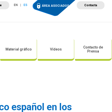
EN
ES
te
Contacta
ÁREA ASOCIADOS
ción
Campus de Formación
Proyectos
Tienda
Contacto de
Material gráfico
Vídeos
Prensa
ico español en los