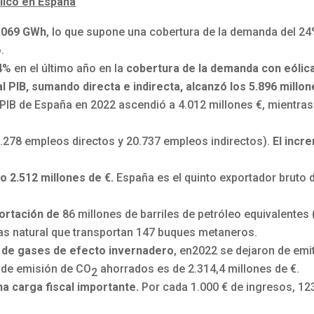
ólico en España
1.069 GWh
, lo que supone una cobertura de la demanda del 24%
.
4% en el último año en la
cobertura de la demanda con eólic
al PIB, sumando directa e indirecta, alcanzó los 5.896 millo
l PIB de España en 2022 ascendió a 4.012 millones €, mientras
.278 empleos directos y 20.737 empleos indirectos).
El incr
o 2.512 millones de €.
España es el quinto exportador bruto
portación de
86 millones de barriles de petróleo equivalentes 
 gas natural que transportan 147 buques metaneros.
 de gases de efecto invernadero
, en2022 se dejaron de emi
 de emisión de CO
ahorrados es de 2.314,4 millones de €.
2
na carga fiscal importante.
Por cada 1.000 € de ingresos, 12