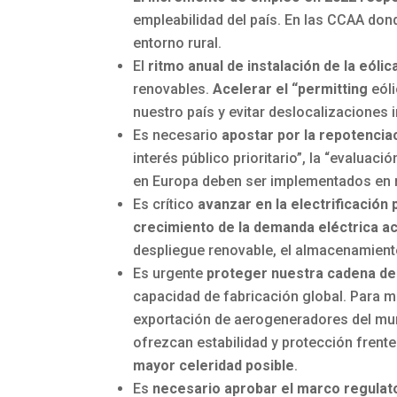
empleabilidad del país. En las CCAA dond
entorno rural.
El
ritmo anual de instalación de la eólic
renovables.
Acelerar el “permitting
eóli
nuestro país y evitar deslocalizaciones i
Es necesario
apostar por la repotencia
interés público prioritario”, la “evalua
en Europa deben ser implementados en n
Es crítico
avanzar en la electrificación 
crecimiento de la demanda eléctrica a
despliegue renovable, el almacenamiento
Es urgente
proteger nuestra cadena de 
capacidad de fabricación global. Para man
exportación de aerogeneradores del mund
ofrezcan estabilidad y protección frent
mayor celeridad posible
.
Es
necesario aprobar el marco regulato