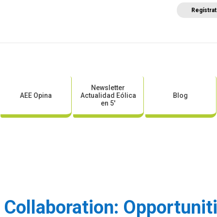
Regístra
a
Posicionamientos sectoriales
Eventos
Comunica
Newsletter
AEE Opina
Actualidad Eólica
Blog
en 5′
Collaboration: Opportuniti