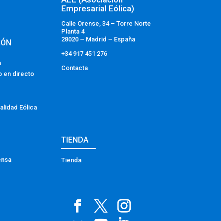
Empresarial Eólica)
Calle Orense, 34 – Torre Norte
Planta 4
28020 – Madrid – España
IÓN
+34 917 451 276
a
Contacta
o en directo
alidad Eólica
TIENDA
ensa
Tienda