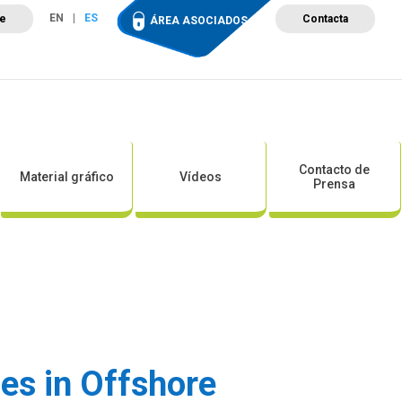
EN
ES
te
Contacta
ÁREA ASOCIADOS
ción
Campus de Formación
Proyectos
Tienda
Contacto de
Material gráfico
Vídeos
Prensa
es in Offshore