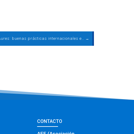
Proyecto Aures: buenas prácticas internacionales en subastas
→
CONTACTO
AEE (Asociación