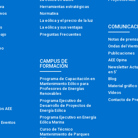
iva
Herramientas estratégicas
ivos
Normativa
La eólica y el precio de la luz
COMUNICAC
os
La eólica y sus ventajas
bajo
Preguntas Frecuentes
Notas de prens
Ondas del Vient
eo
Publicaciones
AEE Opina
CAMPUS DE
FORMACIÓN
Newsletter Actu
en 5′
Programa de Capacitación en
Blog
Mantenimiento Eólico para
Material gráfico
Profesores de Energías
Vídeos
Renovables
Contacto de Pr
Programa Ejecutivo de
Desarrollo de Proyectos de
tos AEE
Energía Eólica
Programa Ejecutivo en Energía
Eólica Marina
 Eventos
Curso de Técnico
Mantenimiento de Parques