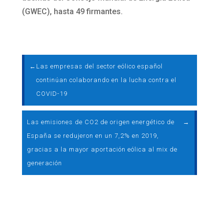
(GWEC), hasta 49 firmantes.
←
Las empresas del sector eólico español
continúan colaborando en la lucha contra el
COVID-19
Las emisiones de CO2 de origen energético de
→
España se redujeron en un 7,2% en 2019,
gracias a la mayor aportación eólica al mix de
generación