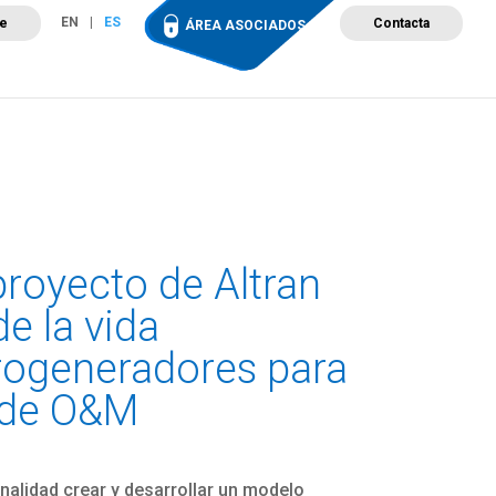
EN
ES
te
Contacta
ÁREA ASOCIADOS
ción
Campus de Formación
Proyectos
Tienda
royecto de Altran
de la vida
rogeneradores para
s de O&M
inalidad crear y desarrollar un modelo