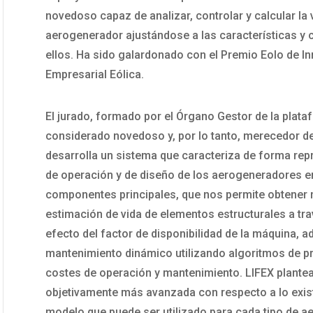
novedoso capaz de analizar, controlar y calcular la 
aerogenerador ajustándose a las características y
ellos. Ha sido galardonado con el Premio Eolo de I
Empresarial Eólica.
El jurado, formado por el Órgano Gestor de la plat
considerado novedoso y, por lo tanto, merecedor de
desarrolla un sistema que caracteriza de forma repr
de operación y de diseño de los aerogeneradores en 
componentes principales, que nos permite obtener 
estimación de vida de elementos estructurales a trav
efecto del factor de disponibilidad de la máquina, 
mantenimiento dinámico utilizando algoritmos de pr
costes de operación y mantenimiento. LIFEX plantea
objetivamente más avanzada con respecto a lo exist
modelo que puede ser utilizado para cada tipo de a