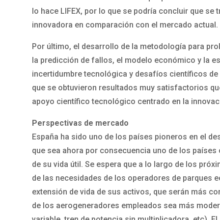
lo hace LIFEX, por lo que se podría concluir que s
innovadora en comparación con el mercado actual.
Por último, el desarrollo de la metodología para pro
la predicción de fallos, el modelo económico y la es
incertidumbre tecnológica y desafíos científicos d
que se obtuvieron resultados muy satisfactorios que 
apoyo científico tecnológico centrado en la innovaci
Perspectivas de mercado
España ha sido uno de los países pioneros en el des
que sea ahora por consecuencia uno de los países c
de su vida útil. Se espera que a lo largo de los pr
de las necesidades de los operadores de parques eó
extensión de vida de sus activos, que serán más co
de los aerogeneradores empleados sea más moder
variable, tren de potencia sin multiplicadora, etc). 