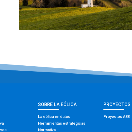
SOBRE LA EÓLICA
PROYECTOS
La eólica en datos
Proyectos AEE
iva
Herramientas estratégicas
ivos
Normativa