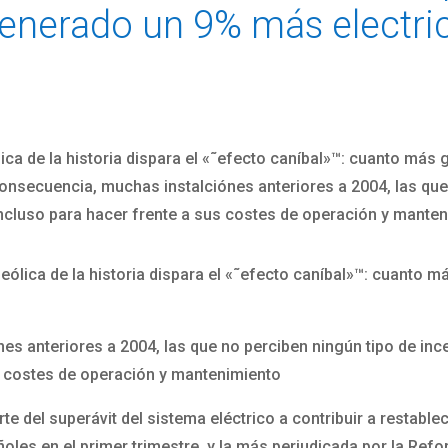
generado un 9% más electri
ca de la historia dispara el «˜efecto caníbal»™: cuanto más g
secuencia, muchas instalciónes anteriores a 2004, las que n
ncluso para hacer frente a sus costes de operación y manten
eólica de la historia dispara el «˜efecto caníbal»™: cuanto má
 anteriores a 2004, las que no perciben ningún tipo de ince
s costes de operación y mantenimiento
rte del superávit del sistema eléctrico a contribuir a restabl
ñoles en el primer trimestre, y la más perjudicada por la Ref