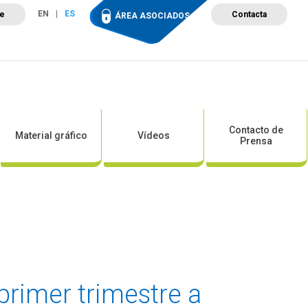
EN
ES
te
Contacta
ÁREA ASOCIADOS
ción
Campus de Formación
Proyectos
Tienda
Contacto de
Material gráfico
Vídeos
Prensa
primer trimestre a