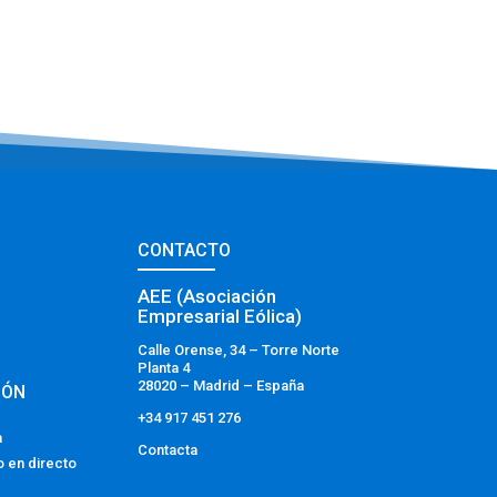
CONTACTO
AEE (Asociación
Empresarial Eólica)
Calle Orense, 34 – Torre Norte
Planta 4
28020 – Madrid – España
IÓN
+34 917 451 276
a
Contacta
o en directo