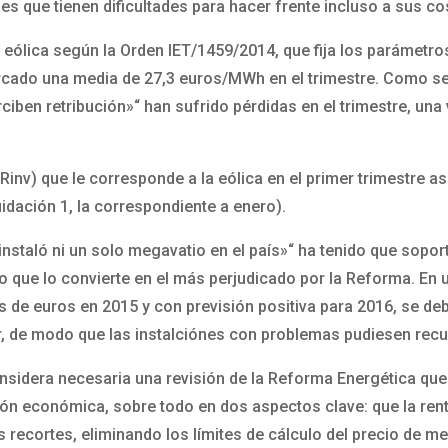
es que tienen dificultades para hacer frente incluso a sus c
eólica según la Orden IET/1459/2014, que fija los parámetro
rcado una media de 27,3 euros/MWh en el trimestre. Como se
rciben retribución»“ han sufrido pérdidas en el trimestre, u
n (Rinv) que le corresponde a la eólica en el primer trimestre 
uidación 1, la correspondiente a enero).
instaló ni un solo megavatio en el país»“ ha tenido que sopor
o que lo convierte en el más perjudicado por la Reforma. En 
 de euros en 2015 y con previsión positiva para 2016, se deb
or, de modo que las instalciónes con problemas pudiesen recup
sidera necesaria una revisión de la Reforma Energética que d
ión económica, sobre todo en dos aspectos clave: que la rent
s recortes, eliminando los límites de cálculo del precio de 