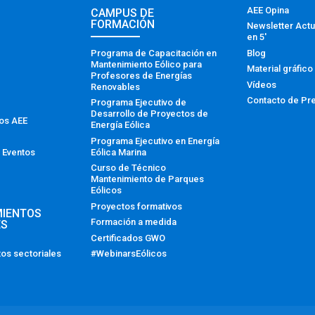
AEE Opina
CAMPUS DE
FORMACIÓN
Newsletter Actu
en 5′
Programa de Capacitación en
Blog
Mantenimiento Eólico para
Material gráfico
Profesores de Energías
Vídeos
Renovables
Contacto de Pr
Programa Ejecutivo de
Desarrollo de Proyectos de
tos AEE
Energía Eólica
Programa Ejecutivo en Energía
Eólica Marina
 Eventos
Curso de Técnico
Mantenimiento de Parques
Eólicos
Proyectos formativos
MIENTOS
Formación a medida
ES
Certificados GWO
#WebinarsEólicos
os sectoriales