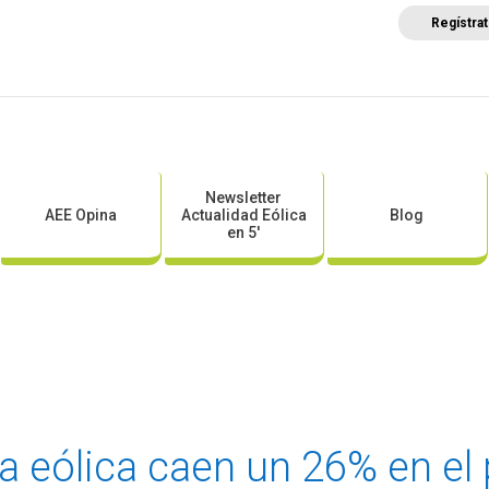
Regístra
a
Posicionamientos sectoriales
Eventos
Comunica
Newsletter
AEE Opina
Actualidad Eólica
Blog
en 5′
la eólica caen un 26% en el 