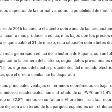
os aspectos de la normativa, cómo la posibilidad de modific
estre de 2016 ha puestá el acento sobre una de las circunstan
ca: cuanto más produce la eólica, más bajos son los precios 
mo el que acabó el 31 de marzo, está situación cobra tintes 
con más generación eólica de la historia de España, con un to
gía cómo la primera del sistema, según datos provisionales
5, los ingresos del sector procedentes del mercado eléctric
ir, que el efecto caníbal se ha disparado.
e sus principales ventajas en términos económicos es bajar el
nsumidores residenciales han disfrutado de un PVPC un 21,4% 
gado un 32,8% menos en su factura. Ahora bien, tras los reco
e dejaron a un tercio de los parques españoles sin retribuc