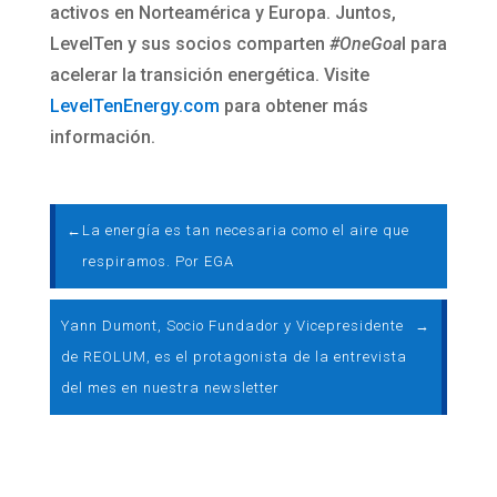
activos en Norteamérica y Europa. Juntos,
LevelTen y sus socios comparten
#OneGoa
l para
acelerar la transición energética. Visite
LevelTenEnergy.com
para obtener más
información.
←
La energía es tan necesaria como el aire que
respiramos. Por EGA
Yann Dumont, Socio Fundador y Vicepresidente
→
de REOLUM, es el protagonista de la entrevista
del mes en nuestra newsletter