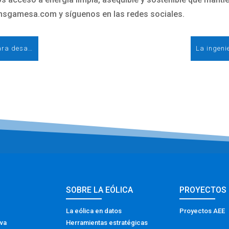
nsgamesa.com y síguenos en las redes sociales.
Corio Generation se asocia con Q-Energy para desarrollar el potencial eólico marino de España
SOBRE LA EÓLICA
PROYECTOS
La eólica en datos
Proyectos AEE
iva
Herramientas estratégicas