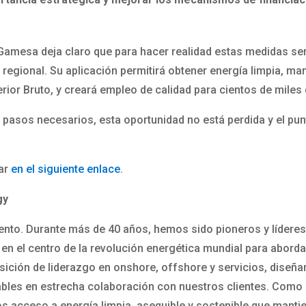
amesa deja claro que para hacer realidad estas medidas se
y regional. Su aplicación permitirá obtener energía limpia, m
terior Bruto, y creará empleo de calidad para cientos de mil
 pasos necesarios, esta oportunidad no está perdida y el pun
ar
en el siguiente enlace
.
gy
nto. Durante más de 40 años, hemos sido pioneros y líderes d
en el centro de la revolución energética mundial para aborda
posición de liderazgo en onshore, offshore y servicios, dis
fiables en estrecha colaboración con nuestros clientes. Com
acceso a energía limpia, asequible y sostenible que mantie