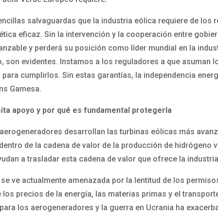
cillas salvaguardas que la industria eólica requiere de los 
tica eficaz. Sin la intervención y la cooperación entre gobie
anzable y perderá su posición como líder mundial en la indust
o, son evidentes. Instamos a los reguladores a que asuman l
s para cumplirlos. Sin estas garantías, la independencia ener
ens Gamesa.
sita apoyo y por qué es fundamental protegerla
aerogeneradores desarrollan las turbinas eólicas más avanza
tro de la cadena de valor de la producción de hidrógeno verd
yudan a trasladar esta cadena de valor que ofrece la industri
ia se ve actualmente amenazada por la lentitud de los permis
e los precios de la energía, las materias primas y el transpo
ara los aerogeneradores y la guerra en Ucrania ha exacerb