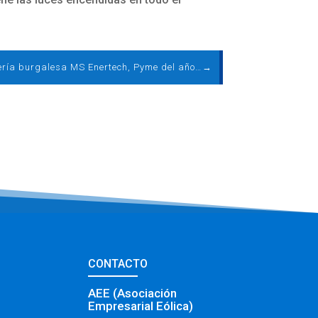
La ingeniería burgalesa MS Enertech, Pyme del año 2022
→
CONTACTO
AEE (Asociación
Empresarial Eólica)