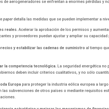
es de aerogeneradores se enfrentan a enormes pérdidas y no 
te paper
detalla las medidas que se pueden implementar a niv
es reales.
Acelerar la aprobación de los permisos y aumentar 
cantes y proveedores puedan ajustar y ampliar su capacidad 
recios y estabilizar las cadenas de suministro
al tiempo qu
ar la competencia tecnológica.
La seguridad energética no 
iernos deben incluir criterios cualitativos, y no sólo cuantit
 toda Europa
para proteger la industria eólica europea a larg
 las subvenciones de otros países o mediante requisitos est
itaciones.
ortancia estratégica y mejorar los mecanismos de financiac