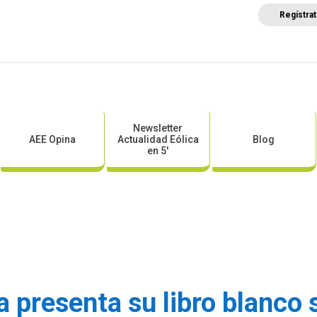
Regístra
a
Posicionamientos sectoriales
Eventos
Comunica
Newsletter
AEE Opina
Actualidad Eólica
Blog
en 5′
presenta su libro blanco 