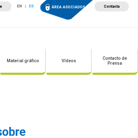
EN
ES
te
Contacta
ÁREA ASOCIADOS
ción
Campus de Formación
Proyectos
Tienda
Contacto de
Material gráfico
Vídeos
Prensa
sobre