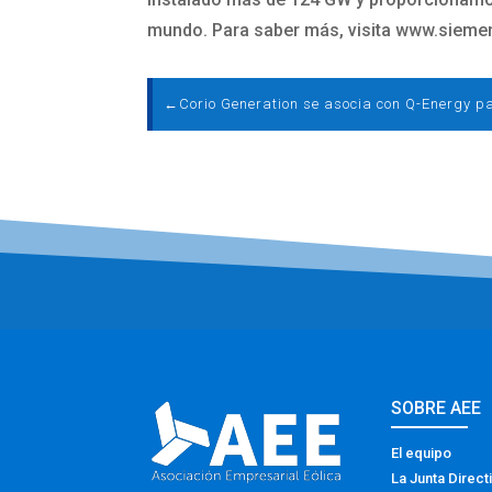
mundo. Para saber más, visita www.sieme
←
SOBRE AEE
El equipo
La Junta Direct