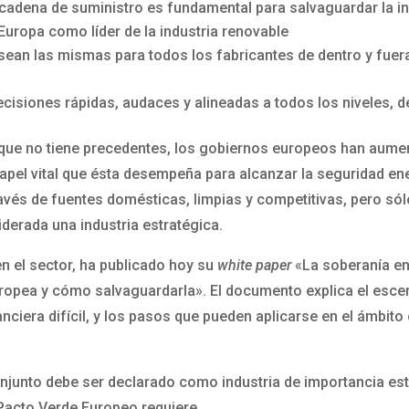
su cadena de suministro es fundamental para salvaguardar la
Europa como líder de la industria renovable
sean las mismas para todos los fabricantes de dentro y fuer
siones rápidas, audaces y alineadas a todos los niveles, de
a, que no tiene precedentes, los gobiernos europeos han aume
papel vital que ésta desempeña para alcanzar la seguridad ene
avés de fuentes domésticas, limpias y competitivas, pero só
derada una industria estratégica.
n el sector, ha publicado hoy su
white paper
«La soberanía en
europea y cómo salvaguardarla». El documento explica el es
nanciera difícil, y los pasos que pueden aplicarse en el ámbit
onjunto debe ser declarado como industria de importancia est
Pacto Verde Europeo requiere.