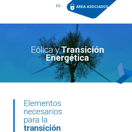
ES
ÁREA ASOCIADOS
Eólica y
Transición
Energética
Elementos
necesarios
para la
transición