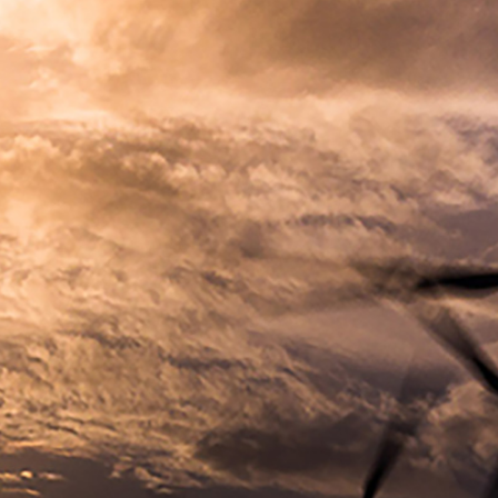
Descargar informe
Consultar en ISUU
Propuesta
de la eólica en la Transición
Energética
Descargar Propuesta
Consultar en Slideshare
15 preguntas Top
sobre la Transición
Energética y la eólica