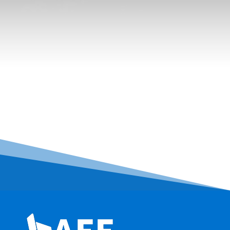
Comparativa escenarios PRIMES vs AEE
Incremento de la potencia eólica a 2050
Beneficios de la eólico a 2030