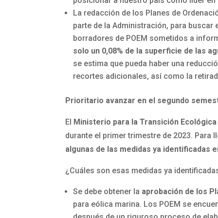
posicionar a nuestro país como líder en 
La redacción de los Planes de Ordenació
parte de la Administración, para buscar
borradores de POEM sometidos a infor
solo un 0,08% de la superficie de las 
se estima que pueda haber una reducción
recortes adicionales, así como la retirad
Prioritario avanzar en el segundo semes
El
Ministerio para la Transición Ecológic
durante el primer trimestre de 2023. Para l
algunas de las medidas ya identificadas e
¿Cuáles son esas medidas ya identificadas
Se debe obtener la
aprobación de los P
para eólica marina. Los POEM se encuent
después de un riguroso proceso de elab