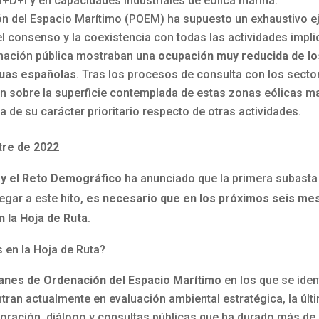
I+D+i y en capacidades industriales de eólica marina.
n del Espacio Marítimo (POEM) ha supuesto un exhaustivo ejer
 el consenso y la coexistencia con todas las actividades imp
mación pública mostraban una
ocupación muy reducida de lo
aguas españolas
. Tras los procesos de consulta con los secto
 sobre la superficie contemplada de estas zonas eólicas mar
a de su carácter prioritario respecto de otras actividades.
tre de 2022
a y el Reto Demográfico
ha anunciado que la primera subasta 
legar a este hito,
es necesario que en los próximos seis me
n la Hoja de Ruta
.
 en la Hoja de Ruta?
lanes de Ordenación del Espacio Marítimo
en los que se iden
ran actualmente en evaluación ambiental estratégica, la últi
oración, diálogo y consultas públicas que ha durado más de