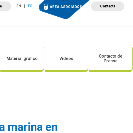
EN
ES
te
Contacta
ÁREA ASOCIADOS
ción
Campus de Formación
Proyectos
Tienda
Contacto de
Material gráfico
Vídeos
Prensa
ca marina en