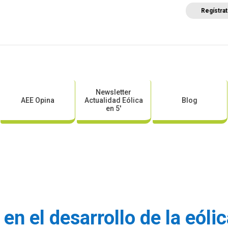
Regístra
a
Posicionamientos sectoriales
Eventos
Comunica
Newsletter
AEE Opina
Actualidad Eólica
Blog
en 5′
en el desarrollo de la eóli