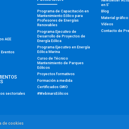
Newsletter Actu
en 5′
Programa de Capacitación en
Blog
Mantenimiento Eólico para
Material gráfico
Profesores de Energías
Vídeos
Renovables
Contacto de Pr
Programa Ejecutivo de
Desarrollo de Proyectos de
tos AEE
Energía Eólica
Programa Ejecutivo en Energía
Eólica Marina
 Eventos
Curso de Técnico
Mantenimiento de Parques
Eólicos
Proyectos formativos
MIENTOS
Formación a medida
ES
Certificados GWO
#WebinarsEólicos
os sectoriales
ca de cookies