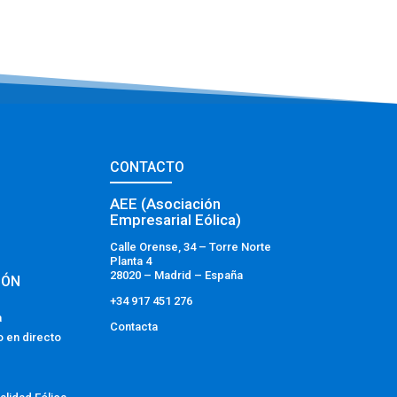
CONTACTO
AEE (Asociación
Empresarial Eólica)
Calle Orense, 34 – Torre Norte
Planta 4
28020 – Madrid – España
IÓN
+34 917 451 276
a
Contacta
o en directo