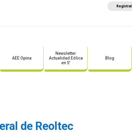
Regístra
a
Posicionamientos sectoriales
Eventos
Comunica
Newsletter
AEE Opina
Actualidad Eólica
Blog
en 5′
ral de Reoltec