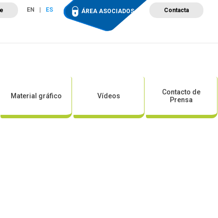
EN
ES
te
Contacta
ÁREA ASOCIADOS
ción
Campus de Formación
Proyectos
Tienda
Contacto de
Material gráfico
Vídeos
Prensa