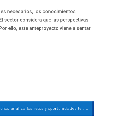
les necesarios, los conocimientos
 El sector considera que las perspectivas
Por ello, este anteproyecto viene a sentar
El sector eólico analiza los retos y oportunidades técnicos, económicos y regulatorios del papel de la eólica en la Transición Energética
→