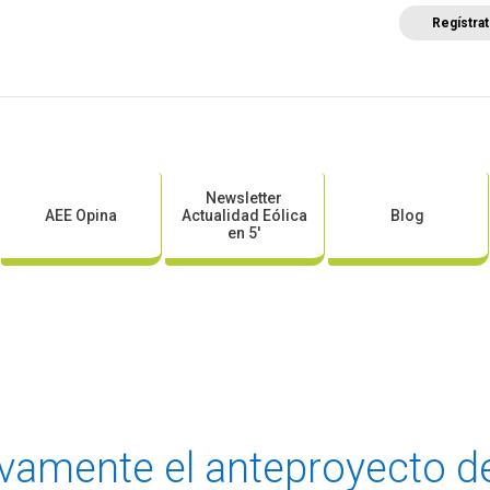
Regístra
a
Posicionamientos sectoriales
Eventos
Comunica
Newsletter
AEE Opina
Actualidad Eólica
Blog
en 5′
ivamente el anteproyecto de