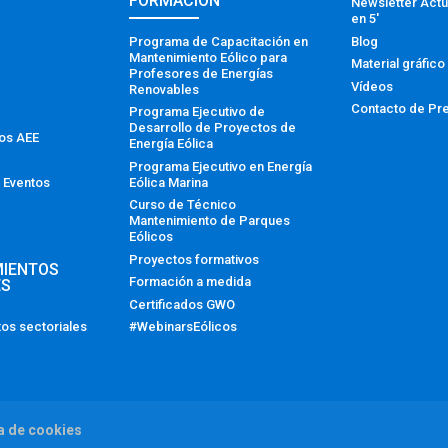
FORMACIÓN
Newsletter Actu
en 5′
Programa de Capacitación en
Blog
Mantenimiento Eólico para
Material gráfico
Profesores de Energías
Vídeos
Renovables
Contacto de Pr
Programa Ejecutivo de
Desarrollo de Proyectos de
tos AEE
Energía Eólica
Programa Ejecutivo en Energía
Eólica Marina
 Eventos
Curso de Técnico
Mantenimiento de Parques
Eólicos
Proyectos formativos
MIENTOS
Formación a medida
ES
Certificados GWO
#WebinarsEólicos
os sectoriales
ca de cookies