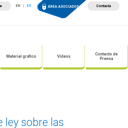
EN
ES
te
Contacta
ÁREA ASOCIADOS
ción
Campus de Formación
Proyectos
Tienda
Contacto de
Material gráfico
Vídeos
Prensa
 ley sobre las