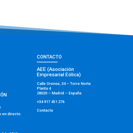
CONTACTO
AEE (Asociación
Empresarial Eólica)
Calle Orense, 34 – Torre Norte
Planta 4
28020 – Madrid – España
IÓN
+34 917 451 276
a
Contacta
o en directo