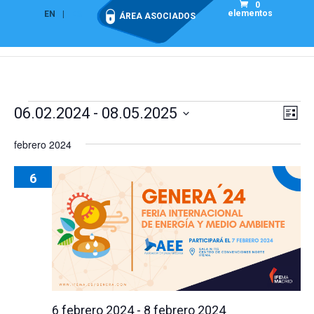
0
elementos
EN
ES
ÁREA ASOCIADOS
Eventos
Nav
Na
06.02.2024
 - 
08.05.2025
Lista
de
de
Seleccionar
vis
febrero 2024
vist
fecha.
de
Eve
6
6 febrero 2024
-
8 febrero 2024