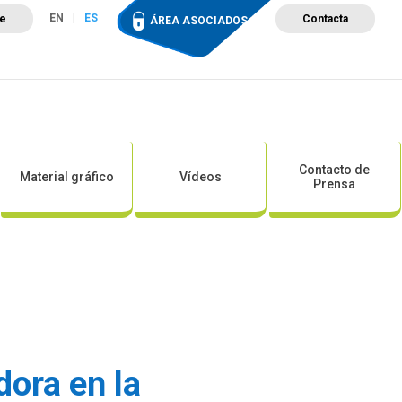
EN
ES
te
Contacta
ÁREA ASOCIADOS
ción
Campus de Formación
Proyectos
Tienda
Contacto de
Material gráfico
Vídeos
Prensa
dora en la