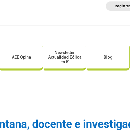
Regístra
a
Posicionamientos sectoriales
Eventos
Comunica
Newsletter
AEE Opina
Actualidad Eólica
Blog
en 5′
tana, docente e investiga