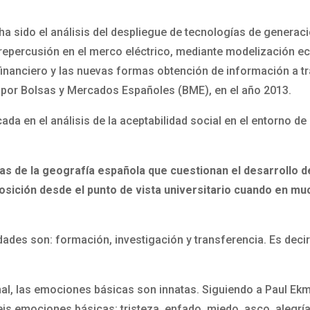
 ha sido el análisis del despliegue de tecnologías de genera
 repercusión en el merco eléctrico, mediante modelización 
inanciero y las nuevas formas obtención de información a tr
n por Bolsas y Mercados Españoles (BME), en el año 2013.
da en el análisis de la aceptabilidad social en el entorno de
as de la geografía española que cuestionan el desarrollo de
osición desde el punto de vista universitario cuando en 
ades son: formación, investigación y transferencia. Es decir: 
nal, las emociones básicas son innatas. Siguiendo a Paul Ekm
eis emociones básicas: tristeza, enfado, miedo, asco, alegría