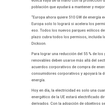
eólica vaya de la mano con la protección 
población que ayudará a mantener y mejorar
“Europa ahora quiere 510 GW de energía eó
Europa solo lo logrará si acelera los per
eso. Todos los nuevos parques eólicos de
plazo cubra todos los permisos, incluida l
Dickson.
Para lograr una reducción del 55 % de los
renovables deben usarse más allá del sect
acuerdos corporativos de compra de energí
consumidores corporativos y apoyará la d
energía.
Hoy en día, la electricidad es solo una cu
energético de la UE estará electrificado d
derivados. Con la adopción de objetivos se