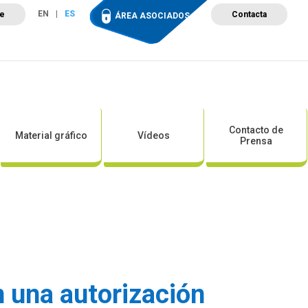
EN
ES
te
Contacta
ÁREA ASOCIADOS
ción
Campus de Formación
Proyectos
Tienda
Contacto de
Material gráfico
Vídeos
Prensa
n una autorización