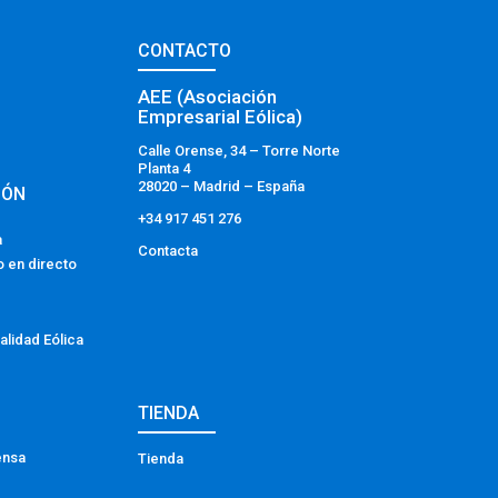
CONTACTO
AEE (Asociación
Empresarial Eólica)
Calle Orense, 34 – Torre Norte
Planta 4
28020 – Madrid – España
IÓN
+34 917 451 276
a
Contacta
o en directo
alidad Eólica
TIENDA
ensa
Tienda