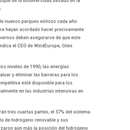
oque de la biodiversidad basado en la
.
 de nuevos parques eólicos cada año.
ahora hayan acordado hacer precisamente
biernos deben asegurarse de que este
indica el CEO de WindEurope, Giles
os niveles de 1990, las energías
uar y eliminar las barreras para los
mpetitiva esté disponible para los
lmente en las industrias intensivas en
rán tres cuartas partes, el 57% del sistema
vés de hidrógeno renovable y sus
orzaron aún más la posición del hidrógeno