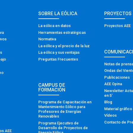
SOBRE LA EÓLICA
PROYECTOS
La eólica en datos
Proyectos AEE
iva
Herramientas estratégicas
ivos
Normativa
La eólica y el precio de la luz
COMUNICAC
os
La eólica y sus ventajas
bajo
Preguntas Frecuentes
Notas de prens
Ondas del Vient
eo
Publicaciones
AEE Opina
CAMPUS DE
FORMACIÓN
Newsletter Actu
en 5′
Programa de Capacitación en
Blog
Mantenimiento Eólico para
Material gráfico
Profesores de Energías
Vídeos
Renovables
Contacto de Pr
Programa Ejecutivo de
Desarrollo de Proyectos de
tos AEE
Energía Eólica