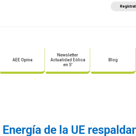
Regístra
a
Posicionamientos sectoriales
Eventos
Comunica
Newsletter
AEE Opina
Actualidad Eólica
Blog
en 5′
 Energía de la UE respalda