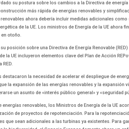
dado su postura sobre los cambios a la Directiva de energía r
construcción más rápida de energías renovables y simplifica
 renovables ahora debería incluir medidas adicionales como 
gética de la UE. Los ministros de Energía de la UE ahora fin
 en otoño.
su posición sobre una Directiva de Energía Renovable (RED) y
 de la UE incluyeron elementos clave del Plan de Acción REPo
a RED.
ros destacaron la necesidad de acelerar el despliegue de energ
ue la expansión de las energías renovables y la expansión vin
erarse un asunto de «interés público general» y «seguridad pú
e energías renovables, los Ministros de Energía de la UE aco
ización de proyectos de repotenciación. Para la repotenciaci
 que sean adicionales a las turbinas ya existentes. Para gar