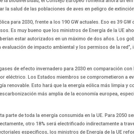
de la biodiversidad, el Consejo Europeo fomenta ahora un enf
 la salud de las poblaciones de aves en peligro de extinción
lica para 2030, frente a los 190 GW actuales. Eso es 39 GW
misos. Es muy bueno que los ministros de Energía de la UE 
berían estar autorizados en un máximo de dos años. Los go
a evaluación de impacto ambiental y los permisos de la red”, 
 gases de efecto invernadero para 2030 en comparación con l
or eléctrico. Los Estados miembros se comprometieron a eval
a renovable. Esto hará que la energía eólica más limpia y co
escarbonización más amplia de la economía europea, especia
arta parte de toda la energía consumida en la UE. Para 2050 se
irectamente, otro 18% será electrificado indirectamente a tra
ctoriales específicos, los ministros de Energía de la UE ref