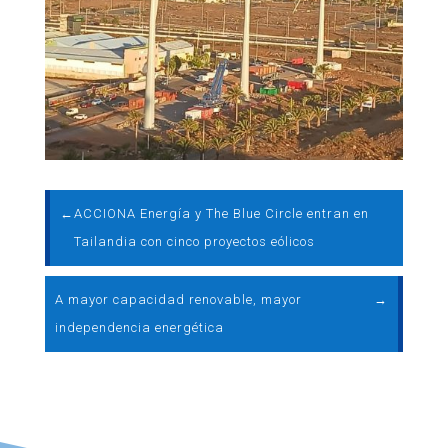
←
ACCIONA Energía y The Blue Circle entran en
Tailandia con cinco proyectos eólicos
A mayor capacidad renovable, mayor
→
independencia energética