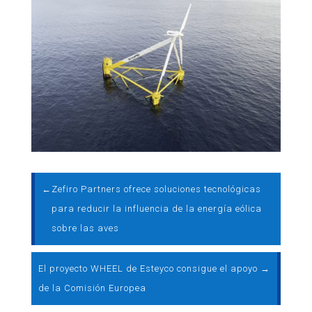
←
Zefiro Partners ofrece soluciones tecnológicas
para reducir la influencia de la energía eólica
sobre las aves
El proyecto WHEEL de Esteyco consigue el apoyo
→
de la Comisión Europea