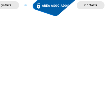
ES
gístrate
Contacta
ÁREA ASOCIADOS
ción
Campus de Formación
Proyectos
Tienda