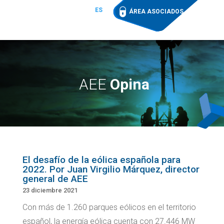
ES
ÁREA ASOCIADOS
AEE
Opina
El desafío de la eólica española para
2022. Por Juan Virgilio Márquez, director
general de AEE
23 diciembre 2021
Con más de 1.260 parques eólicos en el territorio
español, la energía eólica cuenta con 27.446 MW