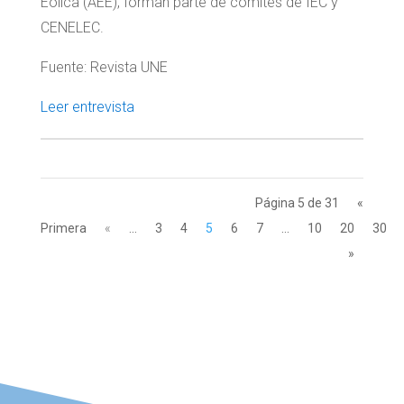
Eólica (AEE), forman parte de comités de IEC y
CENELEC.
Fuente: Revista UNE
Leer entrevista
Página 5 de 31
«
Primera
«
...
3
4
5
6
7
...
10
20
30
»